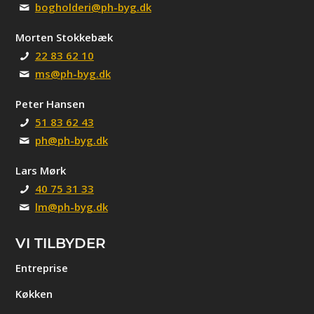
bogholderi@ph-byg.dk
Morten Stokkebæk
22 83 62 10
ms@ph-byg.dk
Peter Hansen
51 83 62 43
ph@ph-byg.dk
Lars Mørk
40 75 31 33
lm@ph-byg.dk
VI TILBYDER
Entreprise
Køkken