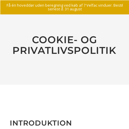
Få én hoveddør uden beregning ved køb af 7 Velfac vinduer. Bestil
senest d. 31 august
COOKIE- OG
PRIVATLIVSPOLITIK
INTRODUKTION