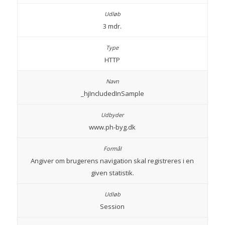
3 mdr.
HTTP
_hjIncludedInSample
www.ph-byg.dk
Angiver om brugerens navigation skal registreres i en
given statistik.
Session