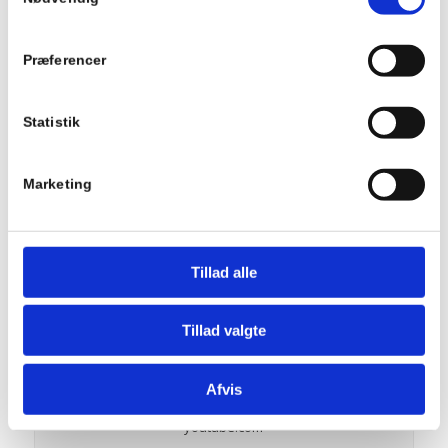
lidc
Se Cookie & Privatlivspolitik
her
Præferencer
linkedin.com
Statistik
Anvendes af den sociale netværkstjeneste LinkedIn til at
spore brugen af indlejrede services.
Marketing
1 dag
Tillad alle
HTTP
Tillad valgte
PREF
Afvis
youtube.com