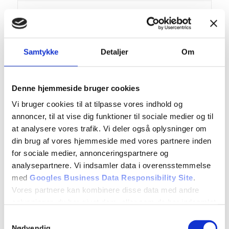
HTTP
Samtykke
Detaljer
Om
lang
Denne hjemmeside bruger cookies
ads.linkedin.com
Vi bruger cookies til at tilpasse vores indhold og
annoncer, til at vise dig funktioner til sociale medier og til
Gemmer det sprog brugeren har valgt på en hjemmeside.
at analysere vores trafik. Vi deler også oplysninger om
din brug af vores hjemmeside med vores partnere inden
for sociale medier, annonceringspartnere og
Session
analysepartnere. Vi indsamler data i overensstemmelse
med
Googles Business Data Responsibility Site
.
Vores partnere kan kombinere disse data med andre
HTTP
oplysninger, du har givet dem, eller som de har indsamlet
fra din brug af deres tjenester.
Samtykkevalg
Nødvendig